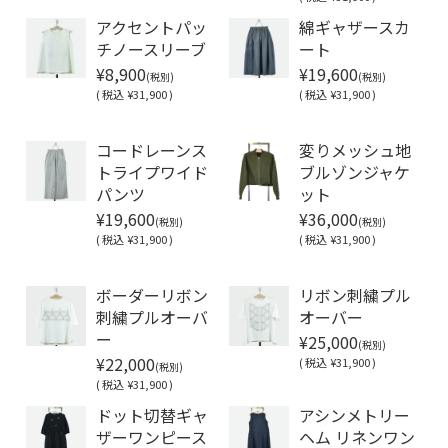
アクセントパッ
綿ギャザースカ
チノースリーブ
ート
¥8,900
¥19,600
(税別)
(税別)
(
税込
¥31,900 )
(
税込
¥31,900 )
Soldout
コードレーンス
変りメッシュ地
トライプワイド
ブルゾンジャケ
パンツ
ット
¥19,600
¥36,000
(税別)
(税別)
(
税込
¥31,900 )
(
税込
¥31,900 )
Soldout
Soldout
ボーダーリボン
リボン刺繍プル
刺繍プルオーバ
オーバー
¥25,000
ー
(税別)
¥22,000
(
税込
¥31,900 )
(税別)
(
税込
¥31,900 )
ドット切替ギャ
アシンメトリー
ザーワンピース
ヘム リネンワン