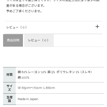
サイズは全て平置き採寸ですが、サイズの測定方法により多少の誤
差がある場合がございます。
予めご了承くださいませ。
レビュー
（ 0 ）
商品説明
レビュー
（ 0 ）
綿:82% レーヨン:12% 麻:5% ポリウレタン:1% (スレキ)
材質
綿:100%
サイ
W:65cm～70cm L:86cm
ズ
生産
Made in Japan
国