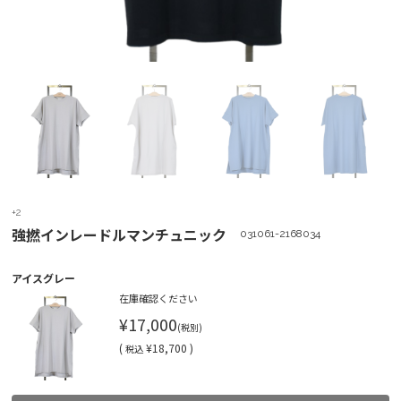
+2
強撚インレードルマンチュニック
031061-2168034
アイスグレー
在庫確認ください
¥17,000
(税別)
(
¥18,700 )
税込