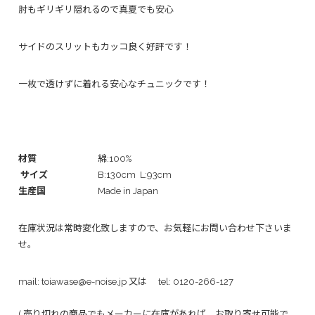
肘もギリギリ隠れるので真夏でも安心
サイドのスリットもカッコ良く好評です！
一枚で透けずに着れる安心なチュニックです！
材質
綿:100%
サイズ
B:130cm L:93cm
生産国
Made in Japan
在庫状況は常時変化致しますので、お気軽にお問い合わせ下さいま
せ。
mail:
toiawase@e-noise.jp
又は tel:
0120-266-127
( 売り切れの商品でもメーカーに在庫があれば、お取り寄せ可能で