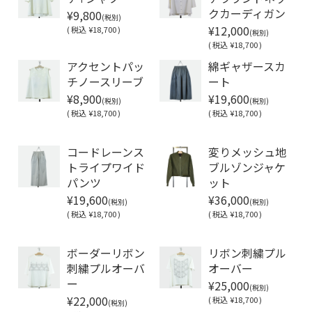
¥9,800
クカーディガン
(税別)
¥12,000
(
税込
¥18,700 )
(税別)
(
税込
¥18,700 )
アクセントパッ
綿ギャザースカ
チノースリーブ
ート
¥8,900
¥19,600
(税別)
(税別)
(
税込
¥18,700 )
(
税込
¥18,700 )
Soldout
コードレーンス
変りメッシュ地
トライプワイド
ブルゾンジャケ
パンツ
ット
¥19,600
¥36,000
(税別)
(税別)
(
税込
¥18,700 )
(
税込
¥18,700 )
Soldout
Soldout
ボーダーリボン
リボン刺繍プル
刺繍プルオーバ
オーバー
¥25,000
ー
(税別)
¥22,000
(
税込
¥18,700 )
(税別)