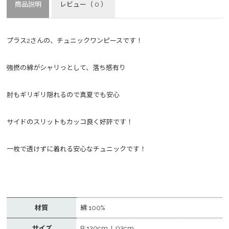
商品説明
レビュー
（ 0 ）
プラス2さんの、チュニックワンピースです！
強撚の綿がシャリっとして、落ち感有り
肘もギリギリ隠れるので真夏でも安心
サイドのスリットもカッコ良く好評です！
一枚で透けずに着れる安心なチュニックです！
材質
綿:100%
サイズ
B:130cm L:93cm