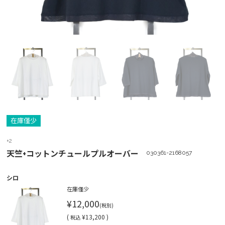
在庫僅少
+2
天竺+コットンチュールプルオーバー
030361-2168057
シロ
在庫僅少
¥12,000
(税別)
(
¥13,200 )
税込