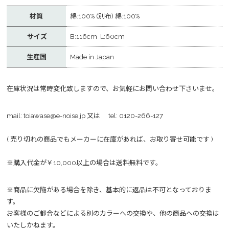
材質
綿:100% (別布) 綿:100%
サイズ
B:116cm L:60cm
生産国
Made in Japan
在庫状況は常時変化致しますので、お気軽にお問い合わせ下さいませ。
mail:
toiawase@e-noise.jp
又は tel:
0120-266-127
( 売り切れの商品でもメーカーに在庫があれば、お取り寄せ可能です )
※購入代金が￥10,000以上の場合は送料無料です。
※商品に欠陥がある場合を除き、基本的に返品は不可となっておりま
す。
お客様のご都合などによる別のカラーへの交換や、他の商品への交換は
いたしかねます。