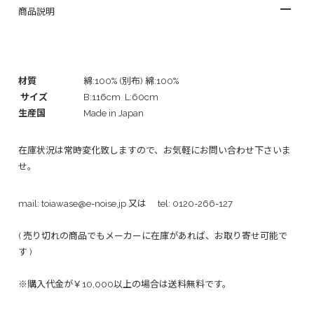
商品説明
材質
綿:100% (別布) 綿:100%
サイズ
B:116cm L:60cm
生産国
Made in Japan
在庫状況は常時変化致しますので、お気軽にお問い合わせ下さいま
せ。
mail:
toiawase@e-noise.jp
又は tel:
0120-266-127
( 売り切れの商品でもメーカーに在庫があれば、お取り寄せ可能で
す )
※購入代金が￥10,000以上の場合は送料無料です。