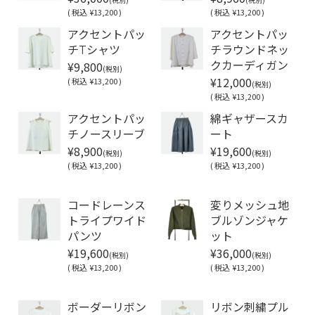
(
税込
¥13,200 )
(
税込
¥13,200 )
アクセントパッ
アクセントパッ
チTシャツ
チラウンドネッ
¥9,800
クカーディガン
(税別)
¥12,000
(
税込
¥13,200 )
(税別)
(
税込
¥13,200 )
アクセントパッ
綿ギャザースカ
チノースリーブ
ート
¥8,900
¥19,600
(税別)
(税別)
(
税込
¥13,200 )
(
税込
¥13,200 )
Soldout
コードレーンス
変りメッシュ地
トライプワイド
ブルゾンジャケ
パンツ
ット
¥19,600
¥36,000
(税別)
(税別)
(
税込
¥13,200 )
(
税込
¥13,200 )
Soldout
Soldout
ボーダーリボン
リボン刺繍プル