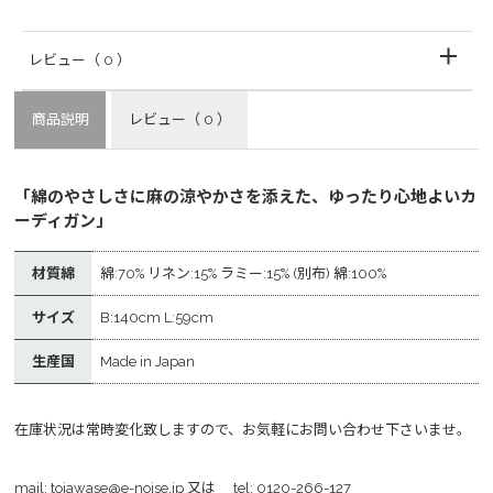
レビュー
（ 0 ）
商品説明
レビュー
（ 0 ）
「綿のやさしさに麻の涼やかさを添えた、ゆったり心地よいカ
ーディガン」
材質綿
綿:70% リネン:15% ラミー:15% (別布) 綿:100%
サイズ
B:140cm L:59cm
生産国
Made in Japan
在庫状況は常時変化致しますので、お気軽にお問い合わせ下さいませ。
mail:
toiawase@e-noise.jp
又は tel:
0120-266-127