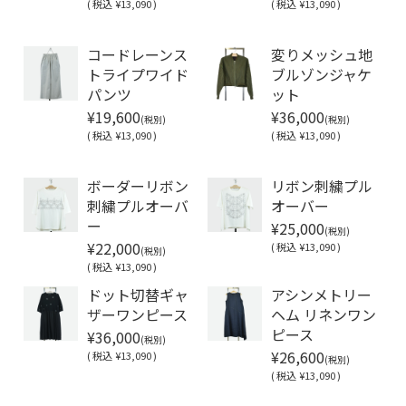
(
税込
¥13,090 )
(
税込
¥13,090 )
Soldout
コードレーンス
変りメッシュ地
トライプワイド
ブルゾンジャケ
パンツ
ット
¥19,600
¥36,000
(税別)
(税別)
(
税込
¥13,090 )
(
税込
¥13,090 )
Soldout
Soldout
ボーダーリボン
リボン刺繍プル
刺繍プルオーバ
オーバー
¥25,000
ー
(税別)
¥22,000
(
税込
¥13,090 )
(税別)
(
税込
¥13,090 )
ドット切替ギャ
アシンメトリー
ザーワンピース
ヘム リネンワン
¥36,000
ピース
(税別)
¥26,600
(
税込
¥13,090 )
(税別)
(
税込
¥13,090 )
Soldout