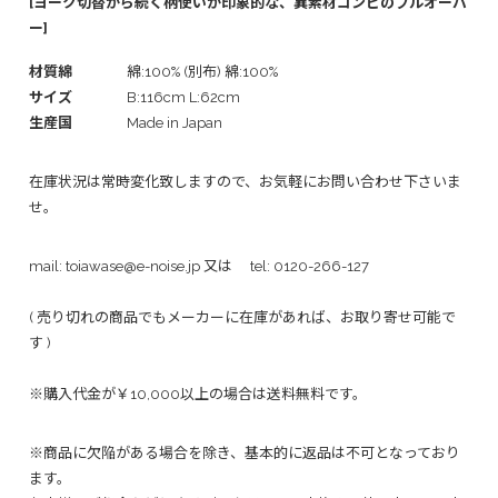
[ヨーク切替から続く柄使いが印象的な、異素材コンビのプルオーバ
ー]
材質綿
綿:100% (別布) 綿:100%
サイズ
B:116cm L:62cm
生産国
Made in Japan
在庫状況は常時変化致しますので、お気軽にお問い合わせ下さいま
せ。
mail:
toiawase@e-noise.jp
又は tel:
0120-266-127
( 売り切れの商品でもメーカーに在庫があれば、お取り寄せ可能で
す )
※購入代金が￥10,000以上の場合は送料無料です。
※商品に欠陥がある場合を除き、基本的に返品は不可となっており
ます。