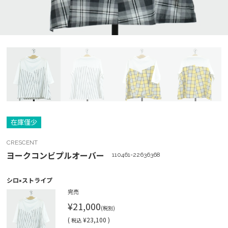
在庫僅少
CRESCENT
ヨークコンビプルオーバー
110461-22636368
シロ×ストライプ
完売
¥21,000
(税別)
(
¥23,100 )
税込