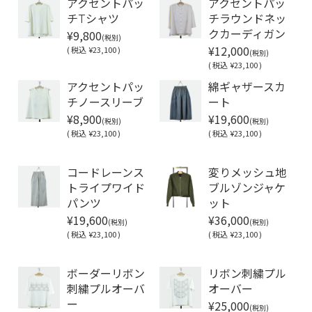
アクセントパッ
アクセントパッ
チTシャツ
チラウンドネッ
¥9,800
クカーディガン
(税別)
¥12,000
(
税込
¥23,100 )
(税別)
(
税込
¥23,100 )
アクセントパッ
綿ギャザースカ
チノースリーブ
ート
¥8,900
¥19,600
(税別)
(税別)
(
税込
¥23,100 )
(
税込
¥23,100 )
Soldout
コードレーンス
変りメッシュ地
トライプワイド
ブルゾンジャケ
パンツ
ット
¥19,600
¥36,000
(税別)
(税別)
(
税込
¥23,100 )
(
税込
¥23,100 )
Soldout
Soldout
ボーダーリボン
リボン刺繍プル
刺繍プルオーバ
オーバー
¥25,000
ー
(税別)