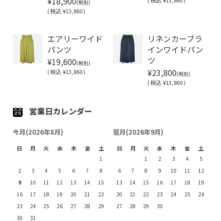
¥18,900
(税別)
(
税込
¥13,860 )
Soldout
エアリーワイド
リネンカーブラ
パンツ
インワイドパン
¥19,600
ツ
(税別)
¥23,800
(
税込
¥13,860 )
(税別)
(
税込
¥13,860 )
営業日カレンダー
今月(2026年8月)
翌月(2026年9月)
日
月
火
水
木
金
土
日
月
火
水
木
金
土
1
1
2
3
4
5
2
3
4
5
6
7
8
6
7
8
9
10
11
12
9
10
11
12
13
14
15
13
14
15
16
17
18
19
16
17
18
19
20
21
22
20
21
22
23
24
25
26
23
24
25
26
27
28
29
27
28
29
30
30
31