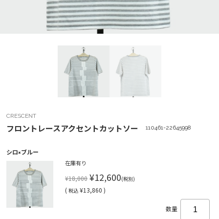
CRESCENT
フロントレースアクセントカットソー
110461-22645998
シロ×ブルー
在庫有り
¥12,600
¥18,000
(税別)
(
¥13,860 )
税込
数量