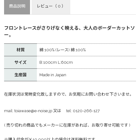
商品説明
レビュー
（ 0 ）
フロントレースがさりげなく映える、大人のボーダーカットソ
ー。
材質
綿:100% (レース) 綿:100%
サイズ
B:100cm L:60cm
生産国
Made in Japan
在庫状況は常時変化致しますので、お気軽にお問い合わせ下さいませ。
mail:
toiawase@e-noise.jp
又は tel:
0120-266-127
( 売り切れの商品でもメーカーに在庫があれば、お取り寄せ可能です )
※購入代金が￥10,000以上の場合は送料無料です。