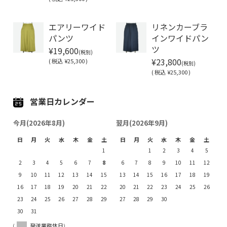
Soldout
エアリーワイド
リネンカーブラ
パンツ
インワイドパン
¥19,600
ツ
(税別)
¥23,800
(
税込
¥25,300 )
(税別)
(
税込
¥25,300 )
営業日カレンダー
今月(2026年8月)
翌月(2026年9月)
日
月
火
水
木
金
土
日
月
火
水
木
金
土
1
1
2
3
4
5
2
3
4
5
6
7
8
6
7
8
9
10
11
12
9
10
11
12
13
14
15
13
14
15
16
17
18
19
16
17
18
19
20
21
22
20
21
22
23
24
25
26
23
24
25
26
27
28
29
27
28
29
30
30
31
(
発送業務休日)