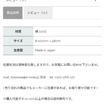
レビュー
（ 0 ）
商品説明
レビュー
（ 0 ）
材質
綿:100%
サイズ
B:100cm L:56cm
生産国
Made in Japan
在庫状況は常時変化致しますので、お気軽にお問い合わせ下さいませ。
mail:
toiawase@e-noise.jp
又は tel:
0120-266-127
( 売り切れの商品でもメーカーに在庫があれば、お取り寄せ可能です )
※購入代金が￥10,000以上の場合は送料無料です。