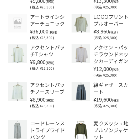
¥9,800
¥13,300
(税別)
(税別)
(
税込
¥25,300 )
(
税込
¥25,300 )
アートラインシ
LOGOプリント
アーチュニック
プルオーバー
¥36,000
¥8,960
(税別)
(税別)
(
税込
¥25,300 )
(
税込
¥25,300 )
アクセントパッ
アクセントパッ
チTシャツ
チラウンドネッ
¥9,800
クカーディガン
(税別)
¥12,000
(
税込
¥25,300 )
(税別)
(
税込
¥25,300 )
アクセントパッ
綿ギャザースカ
チノースリーブ
ート
¥8,900
¥19,600
(税別)
(税別)
(
税込
¥25,300 )
(
税込
¥25,300 )
Soldout
コードレーンス
変りメッシュ地
トライプワイド
ブルゾンジャケ
パンツ
ット