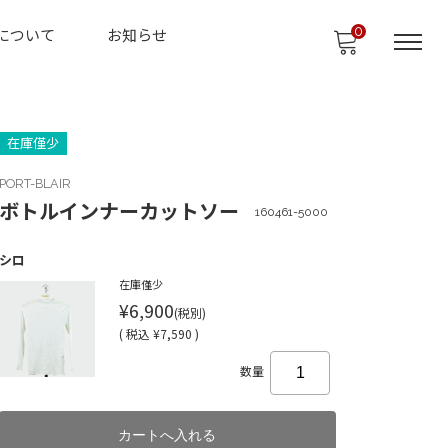
0
について
お知らせ
在庫僅少
PORT-BLAIR
ボトルインナーカットソー
160461-5000
シロ
在庫僅少
¥6,900
(税別)
(
税込
¥7,590 )
数量