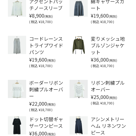
アクセントパッ
綿ギャザースカ
チノースリーブ
ート
¥8,900
¥19,600
(税別)
(税別)
(
税込
¥18,700 )
(
税込
¥18,700 )
Soldout
コードレーンス
変りメッシュ地
トライプワイド
ブルゾンジャケ
パンツ
ット
¥19,600
¥36,000
(税別)
(税別)
(
税込
¥18,700 )
(
税込
¥18,700 )
Soldout
Soldout
ボーダーリボン
リボン刺繍プル
刺繍プルオーバ
オーバー
¥25,000
ー
(税別)
¥22,000
(
税込
¥18,700 )
(税別)
(
税込
¥18,700 )
ドット切替ギャ
アシンメトリー
ザーワンピース
ヘム リネンワン
¥36,000
ピース
(税別)