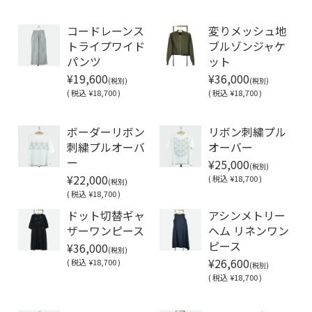
Soldout
コードレーンス
変りメッシュ地
トライプワイド
ブルゾンジャケ
パンツ
ット
¥19,600
¥36,000
(税別)
(税別)
(
税込
¥18,700 )
(
税込
¥18,700 )
Soldout
Soldout
ボーダーリボン
リボン刺繍プル
刺繍プルオーバ
オーバー
¥25,000
ー
(税別)
¥22,000
(
税込
¥18,700 )
(税別)
(
税込
¥18,700 )
ドット切替ギャ
アシンメトリー
ザーワンピース
ヘム リネンワン
¥36,000
ピース
(税別)
¥26,600
(
税込
¥18,700 )
(税別)
(
税込
¥18,700 )
Soldout