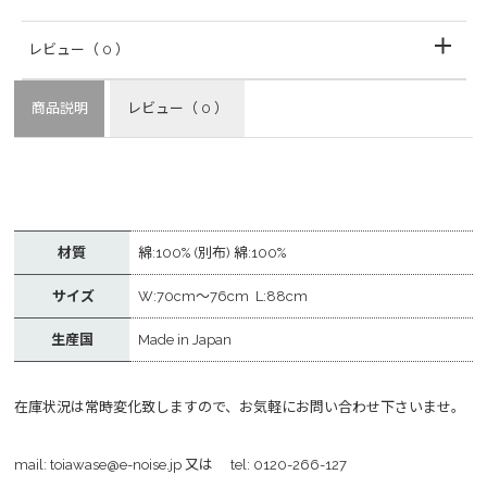
レビュー
（ 0 ）
商品説明
レビュー
（ 0 ）
材質
綿:100% (別布) 綿:100%
サイズ
W:70cm～76cm L:88cm
生産国
Made in Japan
在庫状況は常時変化致しますので、お気軽にお問い合わせ下さいませ。
mail:
toiawase@e-noise.jp
又は tel:
0120-266-127