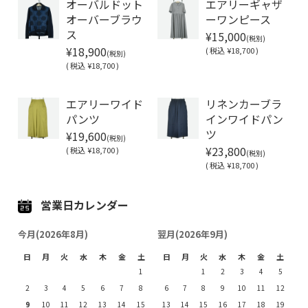
オーバルドット
エアリーギャザ
オーバーブラウ
ーワンピース
¥15,000
ス
(税別)
¥18,900
(
税込
¥18,700 )
(税別)
(
税込
¥18,700 )
Soldout
エアリーワイド
リネンカーブラ
パンツ
インワイドパン
¥19,600
ツ
(税別)
¥23,800
(
税込
¥18,700 )
(税別)
(
税込
¥18,700 )
営業日カレンダー
今月(2026年8月)
翌月(2026年9月)
日
月
火
水
木
金
土
日
月
火
水
木
金
土
1
1
2
3
4
5
2
3
4
5
6
7
8
6
7
8
9
10
11
12
9
10
11
12
13
14
15
13
14
15
16
17
18
19