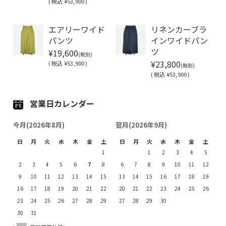
(
税込
¥53,900 )
Soldout
エアリーワイド
リネンカーブラ
パンツ
インワイドパン
¥19,600
ツ
(税別)
¥23,800
(
税込
¥53,900 )
(税別)
(
税込
¥53,900 )
営業日カレンダー
今月(2026年8月)
翌月(2026年9月)
日
月
火
水
木
金
土
日
月
火
水
木
金
土
1
1
2
3
4
5
2
3
4
5
6
7
8
6
7
8
9
10
11
12
9
10
11
12
13
14
15
13
14
15
16
17
18
19
16
17
18
19
20
21
22
20
21
22
23
24
25
26
23
24
25
26
27
28
29
27
28
29
30
30
31