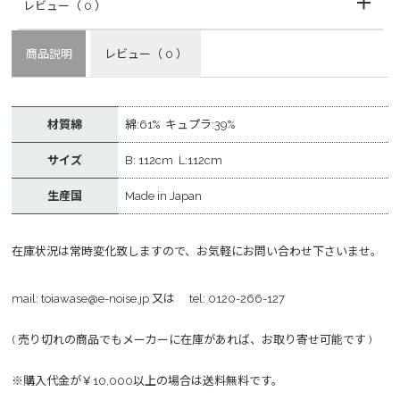
レビュー
（ 0 ）
商品説明
レビュー
（ 0 ）
材質綿
綿:61% キュプラ:39%
サイズ
B: 112cm L:112cm
生産国
Made in Japan
在庫状況は常時変化致しますので、お気軽にお問い合わせ下さいませ。
mail:
toiawase@e-noise.jp
又は tel:
0120-266-127
( 売り切れの商品でもメーカーに在庫があれば、お取り寄せ可能です )
※購入代金が￥10,000以上の場合は送料無料です。