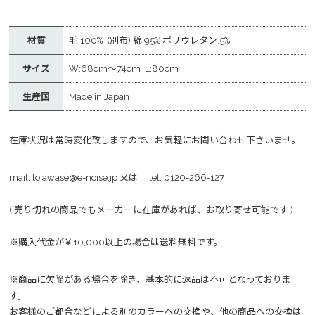
材質
毛:100% (別布) 綿:95% ポリウレタン:5%
サイズ
W:68cm～74cm L:80cm
生産国
Made in Japan
在庫状況は常時変化致しますので、お気軽にお問い合わせ下さいませ。
mail:
toiawase@e-noise.jp
又は tel:
0120-266-127
( 売り切れの商品でもメーカーに在庫があれば、お取り寄せ可能です )
※購入代金が￥10,000以上の場合は送料無料です。
※商品に欠陥がある場合を除き、基本的に返品は不可となっておりま
す。
お客様のご都合などによる別のカラーへの交換や、他の商品への交換は