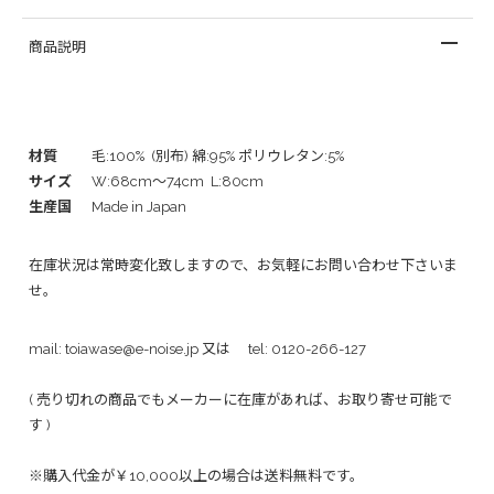
商品説明
材質
毛:100% (別布) 綿:95% ポリウレタン:5%
サイズ
W:68cm～74cm L:80cm
生産国
Made in Japan
在庫状況は常時変化致しますので、お気軽にお問い合わせ下さいま
せ。
mail:
toiawase@e-noise.jp
又は tel:
0120-266-127
( 売り切れの商品でもメーカーに在庫があれば、お取り寄せ可能で
す )
※購入代金が￥10,000以上の場合は送料無料です。