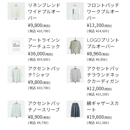
リネンブレンド
フロントパッチ
ワイドプルオー
ワークプルオー
バー
バー
¥9,800
¥13,300
(税別)
(税別)
(
税込
¥10,780 )
(
税込
¥14,630 )
アートラインシ
LOGOプリント
アーチュニック
プルオーバー
¥36,000
¥8,960
(税別)
(税別)
(
税込
¥39,600 )
(
税込
¥9,856 )
アクセントパッ
アクセントパッ
チTシャツ
チラウンドネッ
¥9,800
クカーディガン
(税別)
¥12,000
(
税込
¥10,780 )
(税別)
(
税込
¥13,200 )
アクセントパッ
綿ギャザースカ
チノースリーブ
ート
¥8,900
¥19,600
(税別)
(税別)
(
税込
¥9,790 )
(
税込
¥21,560 )
Soldout