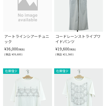
アートラインシアーチュニ
コードレーンストライプワ
ック
イドパンツ
¥36,000
¥19,600
(税別)
(税別)
(
税込
¥39,600 )
(
税込
¥21,560 )
Soldout
在庫僅少
在庫僅少