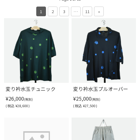
1
2
3
…
11
»
変り衿水玉チュニック
変り衿水玉プルオーバー
¥26,000
¥25,000
(税別)
(税別)
(
税込
¥28,600 )
(
税込
¥27,500 )